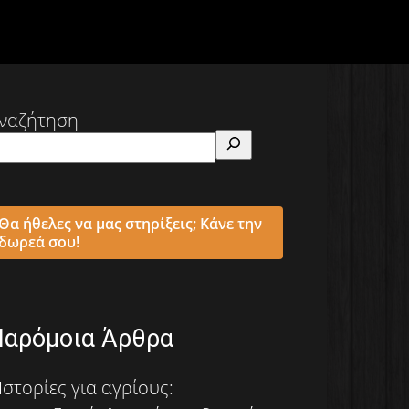
ναζήτηση
Θα ήθελες να μας στηρίξεις; Κάνε την
δωρεά σου!
Παρόμοια Άρθρα
Ιστορίες για αγρίους: