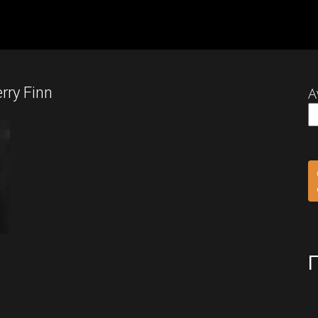
rry Finn
Α