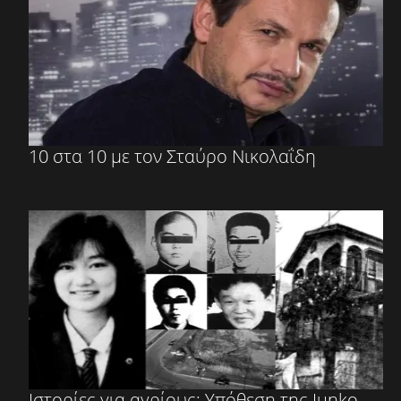
10 στα 10 με τον Σταύρο Νικολαΐδη
Ιστορίες για αγρίους: Υπόθεση της Junko