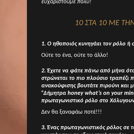
ευχαριστούμε πολύ!
10 ΣΤΑ 10 ΜΕ Τ
1. Ο ηθοποιός κυνηγάει τον ρόλο ή 
Ούτε το ένα, ούτε το άλλο!
2. Έχετε να φάτε πάνω από μήνα ότ
στρώνεται το πιο πλούσιο τραπέζι π
ανακούφισης βουτάτε πιρούνι και 
”Δήμητρα honey what’s on your mi
πρωταγωνιστικό ρόλο στο Χόλυγουν
Δεν θα ξαναφάω ποτέ!!!
3. Ένας πρωταγωνιστικός ρόλος σε τ