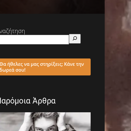
ναζήτηση
Θα ήθελες να μας στηρίξεις; Κάνε την
δωρεά σου!
Παρόμοια Άρθρα