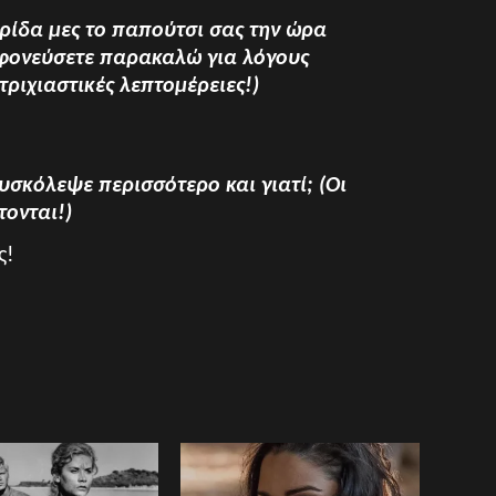
αρίδα μες το παπούτσι σας την ώρα
 φονεύσετε παρακαλώ για λόγους
ριχιαστικές λεπτομέρειες!)
δυσκόλεψε περισσότερο και γιατί; (Οι
τονται!)
ς!