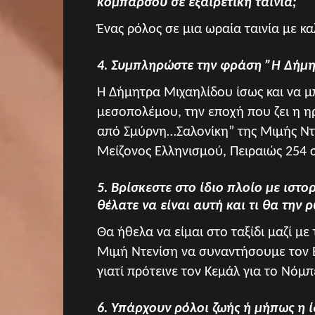
κομπάρσου σε εξαιρετική ταινία;
Ένας ρόλος σε μια ωραία ταινία με κ
4. Συμπληρώστε την φράση ”Η Δήμη
Η Δήμητρα Μιχαηλίδου ίσως και να μ
μεσοπολέμου, την εποχή που ζει η 
από Σμύρνη…Σαλονίκη” της Μιμής Ντε
Μείζονος Ελληνισμού, Πειραιώς 254 
5. Βρίσκεστε στο ίδιο πλοίο με ιστ
θέλατε να είναι αυτή και τι θα την 
Θα ήθελα να είμαι στο ταξίδι μαζί μ
Μιμή Ντενίση να συναντήσουμε τον Ε
γιατί πρότεινε τον Κεμάλ για το Νόμπ
6. Υπάρχουν ρόλοι ζωής ή μήπως η ίδ