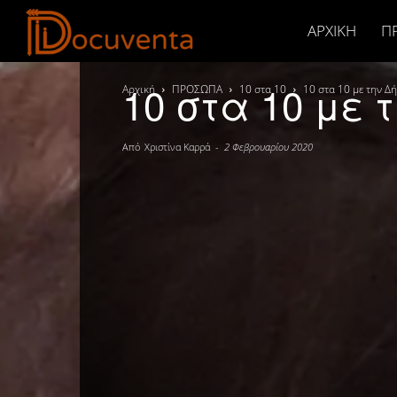
Docuventa
ΑΡΧΙΚΉ
Π
10 στα 10 με 
Αρχική
ΠΡΟΣΩΠΑ
10 στα 10
10 στα 10 με την 
Από
Χριστίνα Καρρά
-
2 Φεβρουαρίου 2020