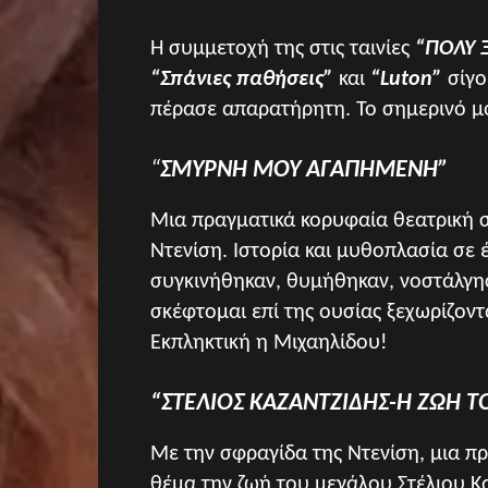
Η συμμετοχή της στις ταινίες
“ΠΟΛΥ 
“Σπάνιες παθήσεις”
και
“Luton”
σίγο
πέρασε απαρατήρητη. Το σημερινό μου
“
ΣΜΥΡΝΗ ΜΟΥ ΑΓΑΠΗΜΕΝΗ”
Μια πραγματικά κορυφαία θεατρική σ
Ντενίση. Ιστορία και μυθοπλασία σε 
συγκινήθηκαν, θυμήθηκαν, νοστάλγησ
σκέφτομαι επί της ουσίας ξεχωρίζοντ
Εκπληκτική η Μιχαηλίδου!
“ΣΤΕΛΙΟΣ ΚΑΖΑΝΤΖΙΔΗΣ-Η ΖΩΗ Τ
Με την σφραγίδα της Ντενίση, μια π
θέμα την ζωή του μεγάλου Στέλιου Κ