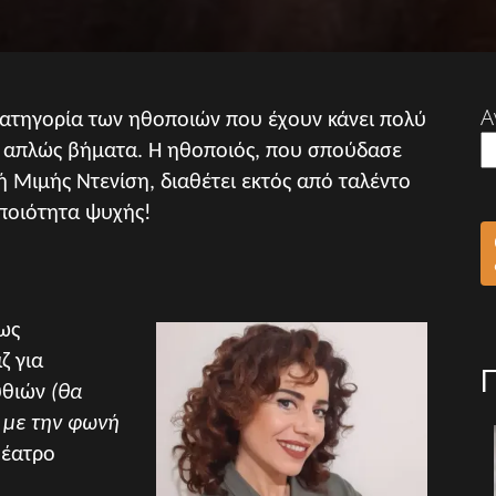
Α
κατηγορία των ηθοποιών που έχουν κάνει πολύ
χι απλώς βήματα. Η ηθοποιός, που σπούδασε
 Μιμής Ντενίση, διαθέτει εκτός από ταλέντο
: ποιότητα ψυχής!
ως
ζ για
υθιών
(θα
” με την φωνή
θέατρο