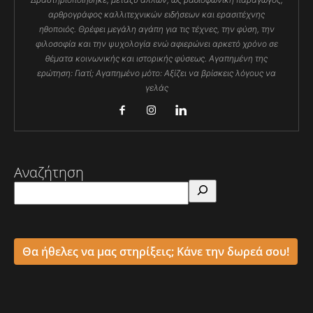
αρθρογράφος καλλιτεχνικών ειδήσεων και ερασιτέχνης
ηθοποιός. Θρέφει μεγάλη αγάπη για τις τέχνες, την φύση, την
φιλοσοφία και την ψυχολογία ενώ αφιερώνει αρκετό χρόνο σε
θέματα κοινωνικής και ιστορικής φύσεως. Αγαπημένη της
ερώτηση: Γιατί; Αγαπημένο μότο: Αξίζει να βρίσκεις λόγους να
γελάς
Αναζήτηση
Θα ήθελες να μας στηρίξεις; Κάνε την δωρεά σου!