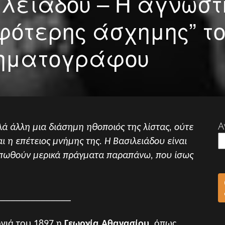
λειάδου – Η άγνωστ
φότερης άσχημης” τ
νηματογράφου
Α
λά άλλη μια διάσημη ηθοποιός της λίστας, ούτε
ι η επέτειος μνήμης της. Η Βασιλειάδου είναι
 ειπωθούν μερικά πράγματα παραπάνω, που ίσως
______________
νιά του 1897 η
Γεωργία Αθανασίου
, όπως