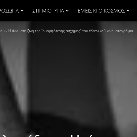
ΡΟΣΩΠΑ
ΣΤΙΓΜΙΟΤΥΠΑ
ΕΜΕΙΣ ΚΙ Ο ΚΟΣΜΟΣ
δου – Η άγνωστη ζωή της “ομορφότερης άσχημης” του ελληνικού κινηματογράφου