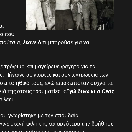
α,
λο που
πούτσια, έκανε ό,τι μπορούσε για να
ε τρόφιμα και μαγείρευε φαγητό για τα
ς. Πήγαινε σε γιορτές και συγκεντρώσεις των
ι το ηθικό τους, ενώ επισκεπτόταν συχνά τα
ιά της στους τραυματίες.
«Εγώ δίνω κι ο Θεός
α λέει.
άδου γνωρίστηκε με την σπουδαία
έγινε στενή φίλη της και αργότερα την βοήθησε