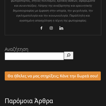
φωτορεπορτάζ, στήλες πολιτισμού, κριτικές δίσκων, αφιερώματα
και συνεντεύξεις. Λάτρης της ανεξάρτητης και ερευνητικής
δημοσιογραφίας με έμφαση στην ιστορία, την ψυχολογία, την
εγκληματολογία και την κοινωνιολογία. Παράλληλη και
αγαπημένη απασχόληση η τέχνη της φωτογραφίας.
Αναζήτηση
Θα ήθελες να μας στηρίξεις; Κάνε την δωρεά σου!
Παρόμοια Άρθρα