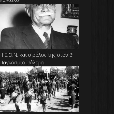
Η Ε.Ο.Ν. και ο ρόλος της στον Β’
Παγκόσμιο Πόλεμο