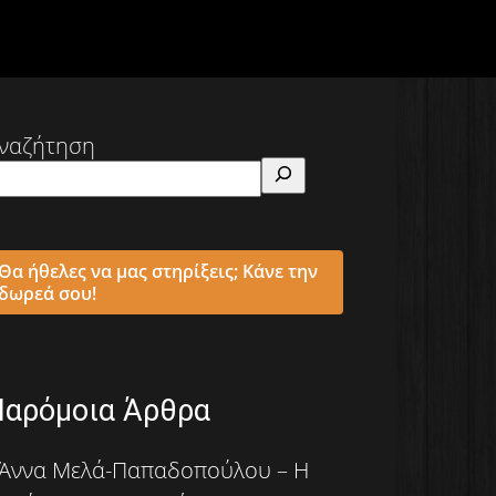
ναζήτηση
Θα ήθελες να μας στηρίξεις; Κάνε την
δωρεά σου!
Παρόμοια Άρθρα
Άννα Μελά-Παπαδοπούλου – Η