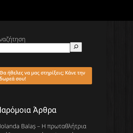
ναζήτηση
Θα ήθελες να μας στηρίξεις; Κάνε την
δωρεά σου!
Παρόμοια Άρθρα
Iolanda Balaș – Η πρωταθλήτρια