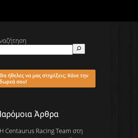
ναζήτηση
Θα ήθελες να μας στηρίξεις; Κάνε την
δωρεά σου!
Παρόμοια Άρθρα
Η Centaurus Racing Team στη