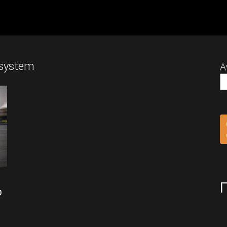
 system
Α
υ