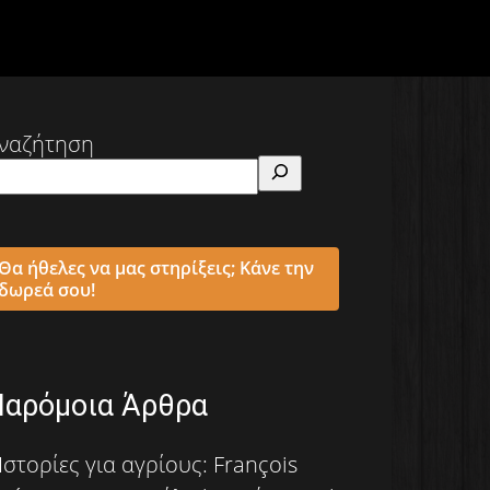
ναζήτηση
Θα ήθελες να μας στηρίξεις; Κάνε την
δωρεά σου!
Παρόμοια Άρθρα
Ιστορίες για αγρίους: François