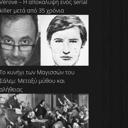
Vérove – Η αποκάλυψη ενός serial
killer μετά από 35 χρόνια
Το κυνήγι των Μαγισσών του
Σάλεμ: Μεταξύ μύθου και
αλήθειας