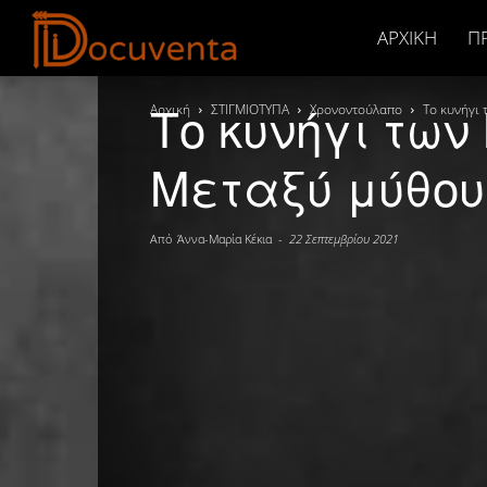
Docuventa
ΑΡΧΙΚΉ
Π
Το κυνήγι τω
Αρχική
ΣΤΙΓΜΙΟΤΥΠΑ
Χρονοντούλαπο
Το κυνήγι 
Μεταξύ μύθου
Από
Άννα-Μαρία Κέκια
-
22 Σεπτεμβρίου 2021