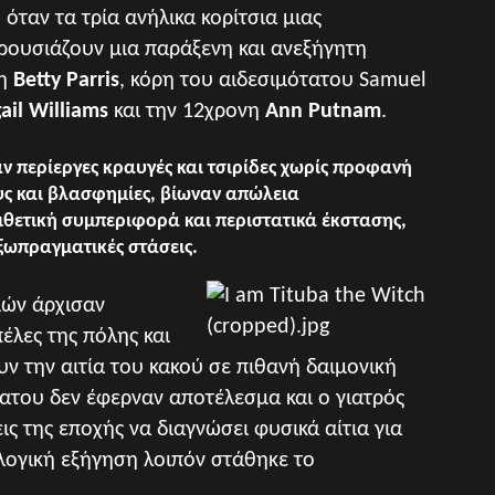
όταν τα τρία ανήλικα κορίτσια μιας
αρουσιάζουν μια παράξενη και ανεξήγητη
νη
Betty Parris
, κόρη του αιδεσιμότατου Samuel
ail Williams
και την 12χρονη
Ann Putnam
.
ν περίεργες κραυγές και τσιρίδες χωρίς προφανή
ς και βλασφημίες, βίωναν απώλεια
θετική συμπεριφορά και περιστατικά έκστασης,
ξωπραγματικές στάσεις.
ιών άρχισαν
έλες της πόλης και
ν την αιτία του κακού σε πιθανή δαιμονική
τατου δεν έφερναν αποτέλεσμα και ο γιατρός
ις της εποχής να διαγνώσει φυσικά αίτια για
ογική εξήγηση λοιπόν στάθηκε το