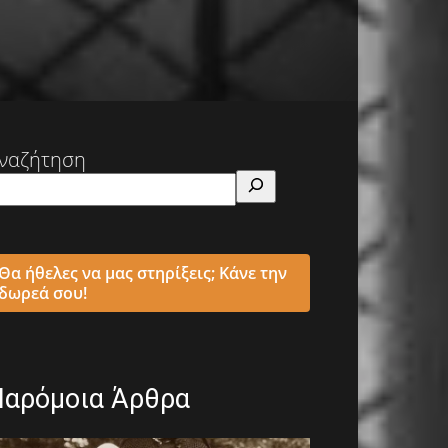
ναζήτηση
Θα ήθελες να μας στηρίξεις; Κάνε την
δωρεά σου!
Παρόμοια Άρθρα