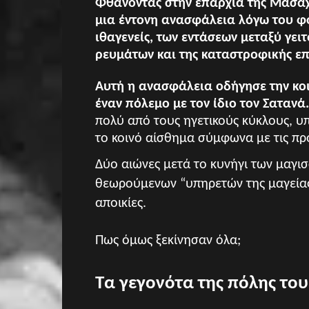
Φθάνοντας στην επαρχία της Μασαχο
μια έντονη ανασφάλεια λόγω του φ
ιθαγενείς, των εντάσεων μεταξύ γει
ρευμάτων και της καταστροφικής επ
Αυτή η ανασφάλεια οδήγησε την κοι
έναν πόλεμο με τον ίδιο τον Σατανά
πολύ από τους ηγετικούς κύκλους, υπ
το κοινό αίσθημα σύμφωνα με τις προ
Δύο αιώνες μετά το κυνήγι των μαγι
θεωρούμενων “υπηρετών της μαγείας”
αποικίες.
Πως όμως ξεκίνησαν όλα;
Τα γεγονότα της πόλης του