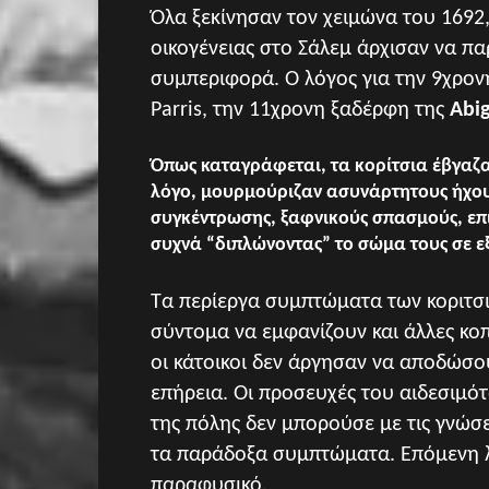
Όλα ξεκίνησαν τον χειμώνα του 1692, 
οικογένειας στο Σάλεμ άρχισαν να π
συμπεριφορά. Ο λόγος για την 9χρο
Parris, την 11χρονη ξαδέρφη της
Abig
Όπως καταγράφεται, τα κορίτσια έβγαζα
λόγο, μουρμούριζαν ασυνάρτητους ήχου
συγκέντρωσης, ξαφνικούς σπασμούς, επι
συχνά “διπλώνοντας” το σώμα τους σε ε
Τα περίεργα συμπτώματα των κοριτσ
σύντομα να εμφανίζουν και άλλες κοπ
οι κάτοικοι δεν άργησαν να αποδώσου
επήρεια. Οι προσευχές του αιδεσιμό
της πόλης δεν μπορούσε με τις γνώσε
τα παράδοξα συμπτώματα. Επόμενη λ
παραφυσικό.