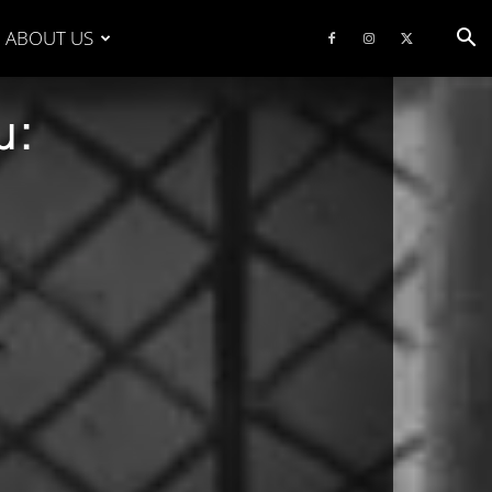
ABOUT US
μ: