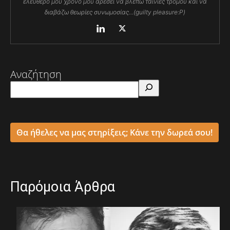
ελεύθερο μου χρόνο μου αρέσει να βλέπω ταινίες τρόμου και να
διαβάζω θεωρίες συνωμοσίας...(guilty pleasure:P)
Αναζήτηση
Θα ήθελες να μας στηρίξεις; Κάνε την δωρεά σου!
Παρόμοια Άρθρα