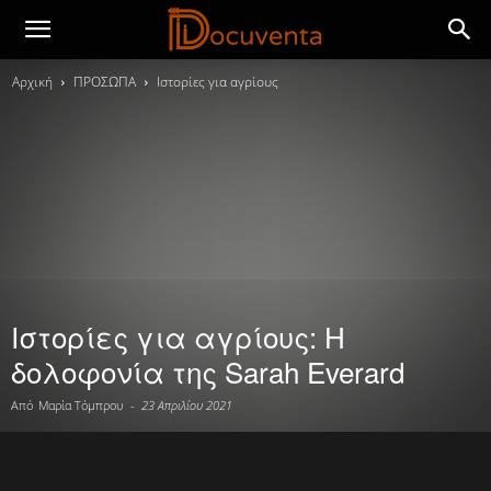
Αρχική
ΠΡΟΣΩΠΑ
Ιστορίες για αγρίους
Ιστορίες για αγρίους: Η
δολοφονία της Sarah Everard
Από
Μαρία Τόμπρου
-
23 Απριλίου 2021