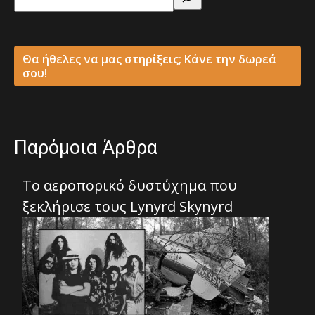
Θα ήθελες να μας στηρίξεις; Κάνε την δωρεά
σου!
Παρόμοια Άρθρα
Το αεροπορικό δυστύχημα που
ξεκλήρισε τους Lynyrd Skynyrd