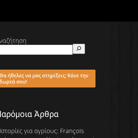
ναζήτηση
Θα ήθελες να μας στηρίξεις; Κάνε την
δωρεά σου!
Παρόμοια Άρθρα
Ιστορίες για αγρίους: François