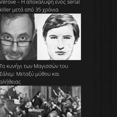
Vérove – Η αποκάλυψη ενός serial
killer μετά από 35 χρόνια
Το κυνήγι των Μαγισσών του
Σάλεμ: Μεταξύ μύθου και
αλήθειας