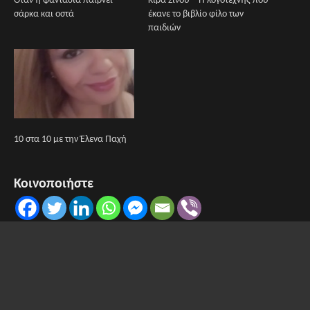
Όταν η φαντασία παίρνει
Κίρα Σίνου – Η λογοτέχνης που
σάρκα και οστά
έκανε το βιβλίο φίλο των
παιδιών
10 στα 10 με την Έλενα Παχή
Κοινοποιήστε