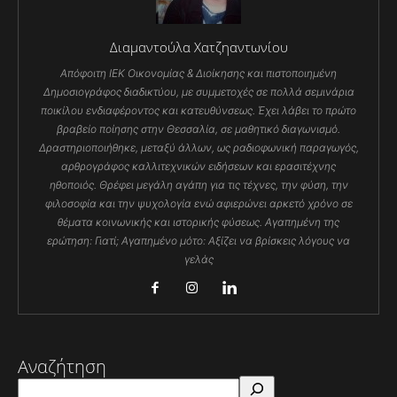
Διαμαντούλα Χατζηαντωνίου
Απόφοιτη ΙΕΚ Οικονομίας & Διοίκησης και πιστοποιημένη
Δημοσιογράφος διαδικτύου, με συμμετοχές σε πολλά σεμινάρια
ποικίλου ενδιαφέροντος και κατευθύνσεως. Έχει λάβει το πρώτο
βραβείο ποίησης στην Θεσσαλία, σε μαθητικό διαγωνισμό.
Δραστηριοποιήθηκε, μεταξύ άλλων, ως ραδιοφωνική παραγωγός,
αρθρογράφος καλλιτεχνικών ειδήσεων και ερασιτέχνης
ηθοποιός. Θρέφει μεγάλη αγάπη για τις τέχνες, την φύση, την
φιλοσοφία και την ψυχολογία ενώ αφιερώνει αρκετό χρόνο σε
θέματα κοινωνικής και ιστορικής φύσεως. Αγαπημένη της
ερώτηση: Γιατί; Αγαπημένο μότο: Αξίζει να βρίσκεις λόγους να
γελάς
Αναζήτηση