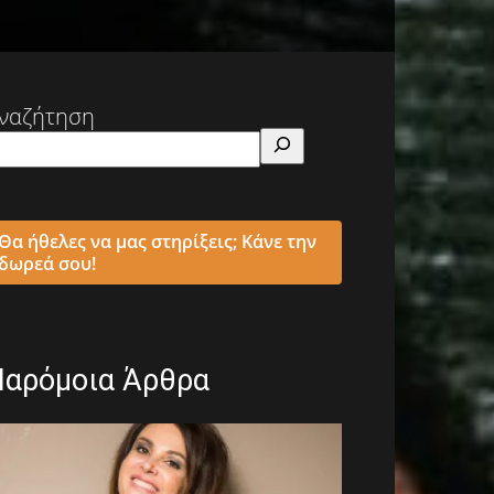
ναζήτηση
Θα ήθελες να μας στηρίξεις; Κάνε την
δωρεά σου!
Παρόμοια Άρθρα