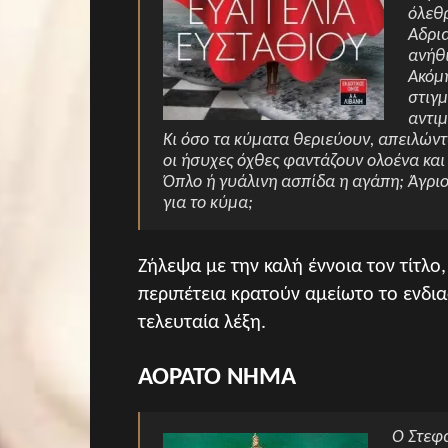
όλεθρ
Αδρια
ανήθι
Ακόμη
στιγ
αντι
Κι όσο τα κύματα θεριεύουν, απειλών
οι ήσυχες όχθες φαντάζουν ολοένα και 
Όπλο ή γυάλινη ασπίδα η αγάπη; Άγριο
για το κύμα;
Ζήλεψα με την καλή έννοια τον τίτλο,
περιπέτεια κρατούν αμείωτο το ενδ
τελευταία λέξη.
ΑΟΡΑΤΟ ΝΗΜΑ
Ο Στεφ