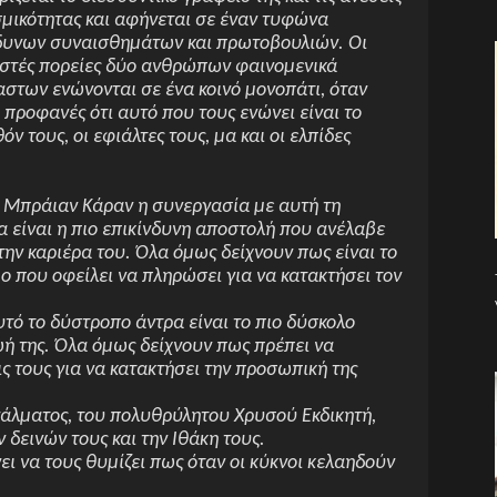
σμικότητας και αφήνεται σε έναν τυφώνα
δυνων συναισθημάτων και πρωτοβουλιών. Οι
στές πορείες δύο ανθρώπων φαινομενικά
αστων ενώνονται σε ένα κοινό μονοπάτι, όταν
ι προφανές ότι αυτό που τους ενώνει είναι το
όν τους, οι εφιάλτες τους, μα και οι ελπίδες
ν Μπράιαν Κάραν η συνεργασία με αυτή τη
α είναι η πιο επικίνδυνη αποστολή που ανέλαβε
την καριέρα του. Όλα όμως δείχνουν πως είναι το
μο που οφείλει να πληρώσει για να κατακτήσει τον
τό το δύστροπο άντρα είναι το πιο δύσκολο
ωή της. Όλα όμως δείχνουν πως πρέπει να
ς τους για να κατακτήσει την προσωπική της
γάλματος, του πολυθρύλητου Χρυσού Εκδικητή,
 δεινών τους και την Ιθάκη τους.
ει να τους θυμίζει πως όταν οι κύκνοι κελαηδούν