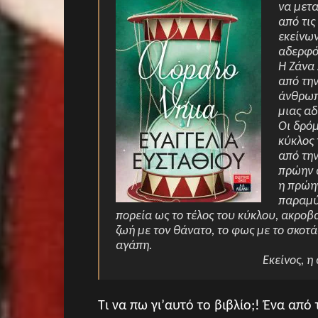
να μετα
από τις
εκείνων
αδερφό
Η Ζάνα
από την
άνθρωπο
μιας α
Οι δρό
κύκλος 
από την
πρώην α
η πρώη
παραμύ
πορεία ως το τέλος του κύκλου, ακρο
ζωή με τον θάνατο, το φως με το σκοτάδ
αγάπη.
Εκείνος, η 
Τι να πω γι’αυτό το βιβλίο;! Ένα απ