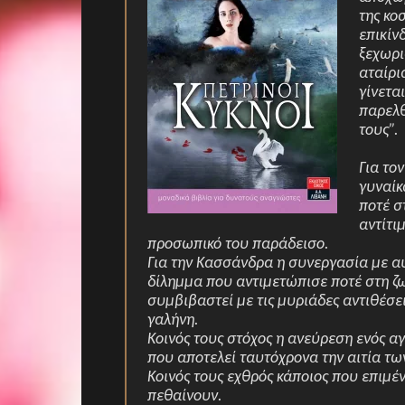
της κο
επικίν
ξεχωρι
αταίρι
γίνετα
παρελθ
τους”.
Για το
γυναίκ
ποτέ σ
αντίτι
προσωπικό του παράδεισο.
Για την Κασσάνδρα η συνεργασία με αυ
δίλημμα που αντιμετώπισε ποτέ στη ζ
συμβιβαστεί με τις μυριάδες αντιθέσει
γαλήνη.
Κοινός τους στόχος η ανεύρεση ενός α
που αποτελεί ταυτόχρονα την αιτία των
Κοινός τους εχθρός κάποιος που επιμέν
πεθαίνουν.