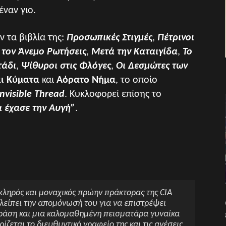
έναν γιο.
 τα βιβλία της:
Προσωπικές Στιγµές
,
Πέτρινοι
 τον Άνεµο Ρωτήσεις
,
Μετά την Καταιγίδα
,
Το
τάδι
,
Ψίθυροι στις Φλόγες
,
Οι Δεσµώτες των
αι Κύµατα
και
Αόρατο Νήµα
, το οποίο
Invisible Thread
. Κυκλοφορεί επίσης το
α έχασε την Αυγή”
.
κληρός και μοναχικός πρώην πράκτορας της CIA
λείπει την απομόνωσή του για να επιστρέψει
ράση και μια καλομαθημένη πεισματάρα γυναίκα
ίζεται το διευθυντικό γραφείο της και τις ανέσεις