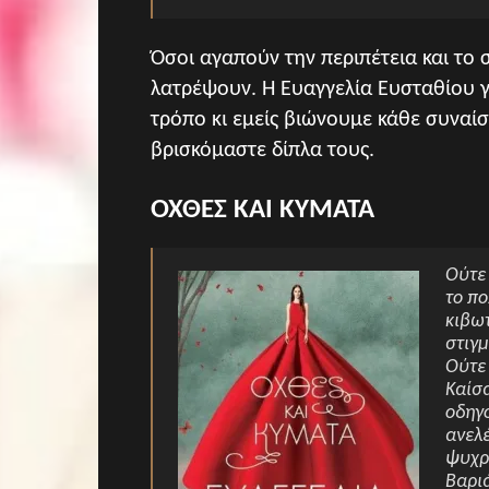
Όσοι αγαπούν την περιπέτεια και το 
λατρέψουν. Η Ευαγγελία Ευσταθίου γ
τρόπο κι εμείς βιώνουμε κάθε συνα
βρισκόμαστε δίπλα τους.
ΟΧΘΕΣ ΚΑΙ ΚΥΜΑΤΑ
Ούτε 
το πο
κιβωτ
στιγμ
Ούτε 
Καίσα
οδηγ
ανελέ
ψυχρό
Βαριά