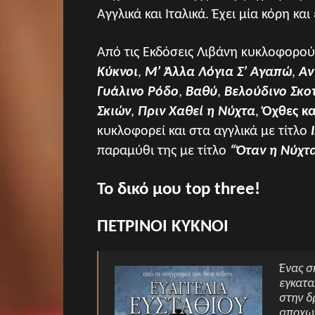
Αγγλικά και Ιταλικά. Έχει µία κόρη και 
Από τις Εκδόσεις Λιβάνη κυκλοφορούν
Κύκνοι
,
Μ’ Άλλα Λόγια Σ’ Αγαπώ
,
Αν
Γυάλινο Ρόδο
,
Βαθύ
,
Βελούδινο Σκο
Σκιών
,
Πριν Χαθεί η Νύχτα
,
Όχθες κ
κυκλοφορεί και στα αγγλικά µε τίτλο
παραμύθι της με τίτλο
“Όταν η Νύχτ
To δικό μου top three!
ΠΕΤΡΙΝΟΙ ΚΥΚΝΟΙ
Ένας σ
εγκατα
στην δ
αποχωρ