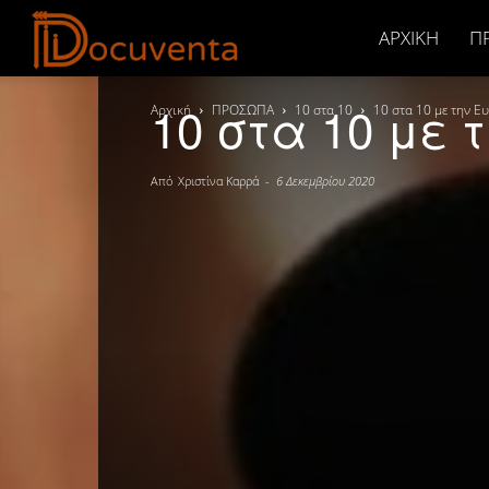
Docuventa
ΑΡΧΙΚΉ
Π
10 στα 10 με 
Αρχική
ΠΡΟΣΩΠΑ
10 στα 10
10 στα 10 με την Ε
Από
Χριστίνα Καρρά
-
6 Δεκεμβρίου 2020