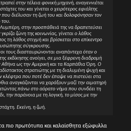
τραπεί στην τέλεια φονική μηχανή, αναγεννιέται
 στάχτες του και γίνεται ο χειρότερος εφιάλτης
 που διέλυσαν τη ζωή του και δολοφόνησαν τον
 του.
 Λυμπέρη, στην προσπάθειά της να δραπετεύσει
 γκρίζα ζώνη της κοινωνίας, γίνεται ο λάθος
ς τη λάθος στιγμή και βρίσκεται στο επίκεντρο
δυσώπητης σύγκρουσης.
μοι τους διασταυρώνονται αναπάντεχα όταν ο
της εκδίκησης ανοίγει, σε μια ξέφρενη διαδρομή
 Αθήνα ως την Αμερική και τα Καρπάθια Όρη. Ο
δίστακτος στρατιώτης με τη διαλυμένη ψυχή και
ν κλέφτρα που ποτέ δεν έπαψε να πιστεύει στα
θια αναγκάζονται να χαράξουν μαζί την αιματηρή
βατώντας πάνω στο αόρατο νήμα που συνδέει τη
ι, την παράνοια με τη λογική, το μίσος με την
στάχτη. Εκείνη, η ζωή.
ό τα πιο πρωτότυπα και καλαίσθητα εξώφυλλα