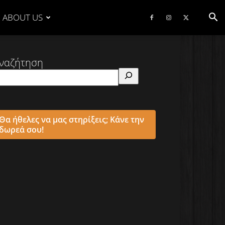
ABOUT US
ναζήτηση
Θα ήθελες να μας στηρίξεις; Κάνε την
δωρεά σου!