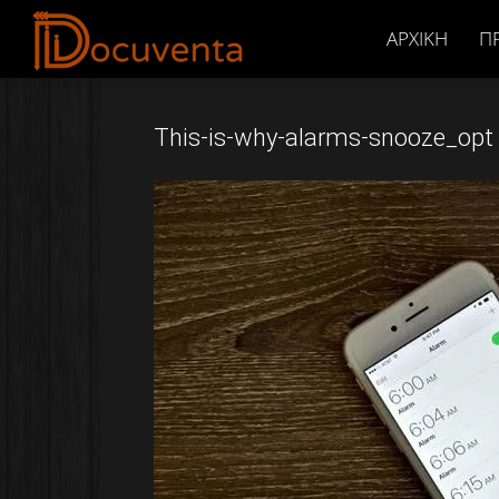
Docuventa
ΑΡΧΙΚΉ
Π
This-is-why-alarms-snooze_opt