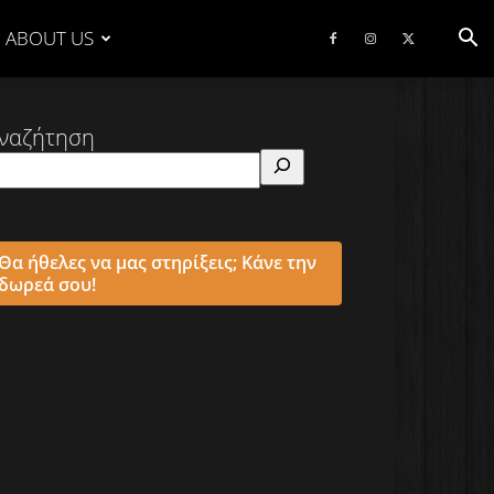
ABOUT US
ναζήτηση
Θα ήθελες να μας στηρίξεις; Κάνε την
δωρεά σου!