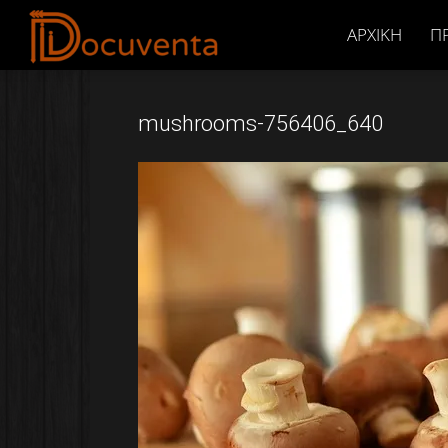
Docuventa
ΑΡΧΙΚΉ
Π
mushrooms-756406_640