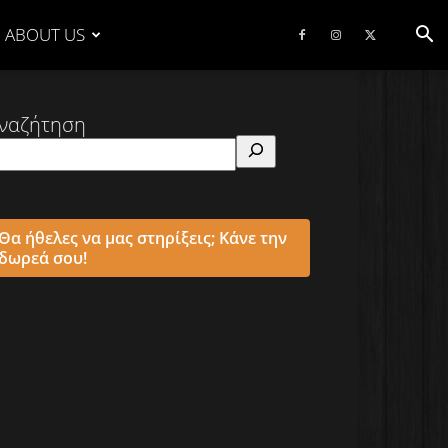
ABOUT US
ναζήτηση
Θα ήθελες να μας στηρίξεις; Κάνε την
δωρεά σου!