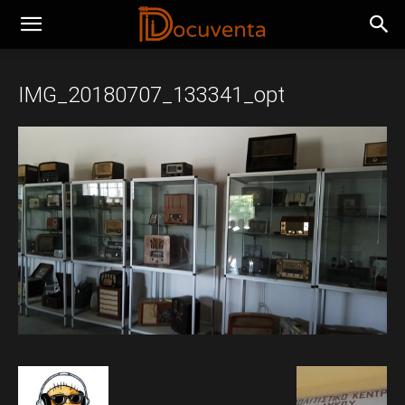
IMG_20180707_133341_opt