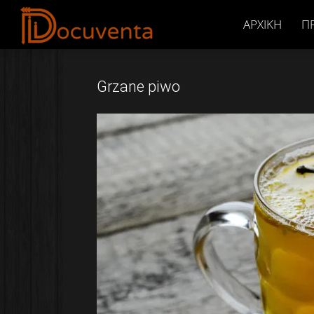
Docuventa
ΑΡΧΙΚΉ
Π
Grzane piwo