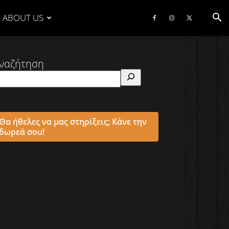
ABOUT US
ναζήτηση
Θα ήθελες να μας στηρίξεις; Κάνε την
δωρεά σου!