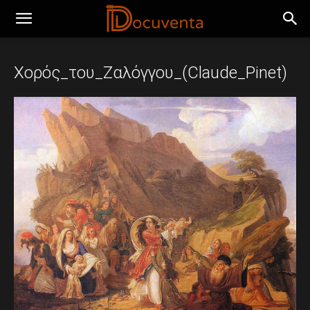
Χορός_του_Ζαλόγγου_(Claude_Pinet)