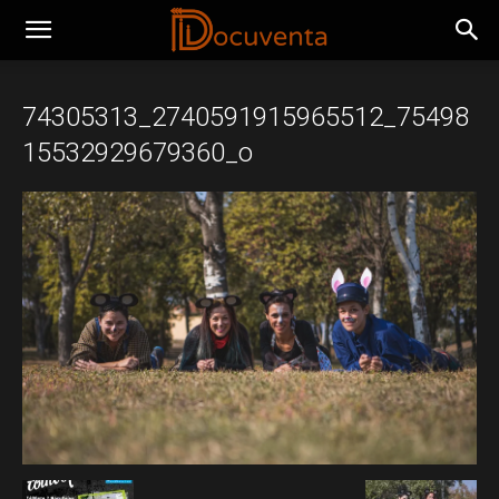
74305313_2740591915965512_75498
15532929679360_o