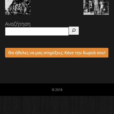
Αναζήτηση
Θα ήθελες να μας στηρίξεις; Κάνε την δωρεά σου!
© 2018