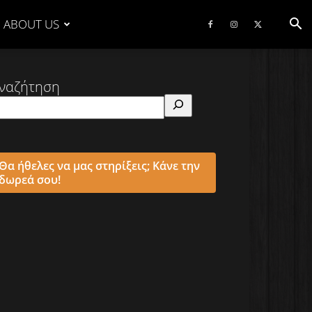
ABOUT US
ναζήτηση
Θα ήθελες να μας στηρίξεις; Κάνε την
δωρεά σου!