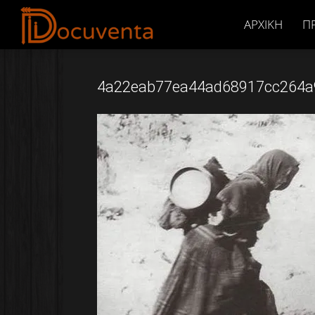
Docuventa
ΑΡΧΙΚΉ
Π
4a22eab77ea44ad68917cc264a