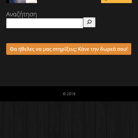
Αναζήτηση
Θα ήθελες να μας στηρίξεις; Κάνε την δωρεά σου!
© 2018