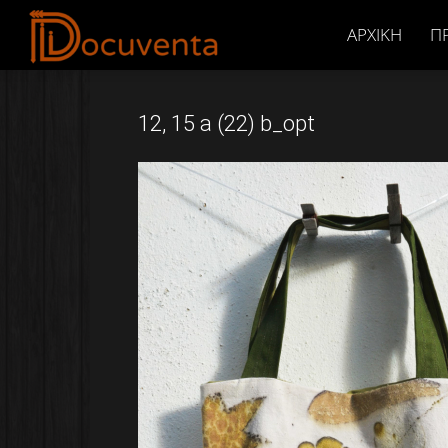
Docuventa
ΑΡΧΙΚΉ
Π
12, 15 a (22) b_opt