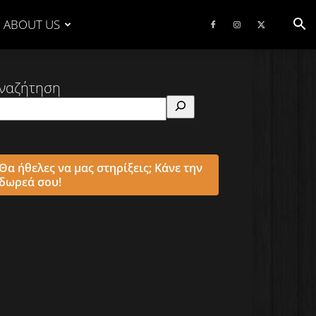
ABOUT US
ναζήτηση
Θα ήθελες να μας στηρίξεις; Κάνε την
δωρεά σου!