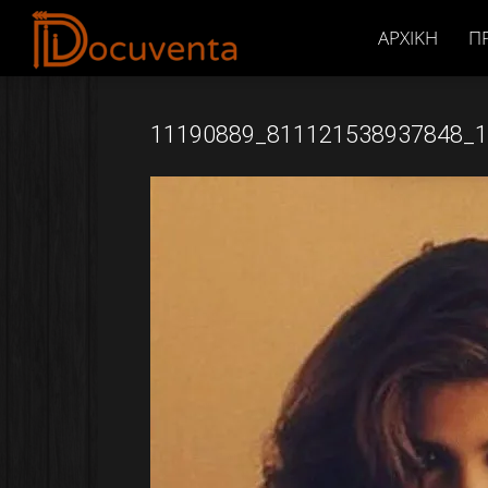
Docuventa
ΑΡΧΙΚΉ
Π
11190889_811121538937848_1