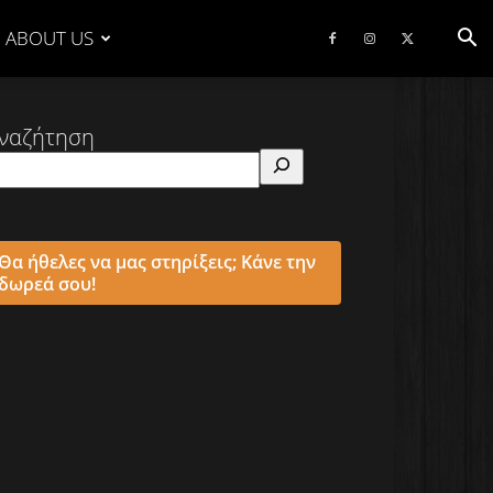
ABOUT US
ναζήτηση
Θα ήθελες να μας στηρίξεις; Κάνε την
δωρεά σου!