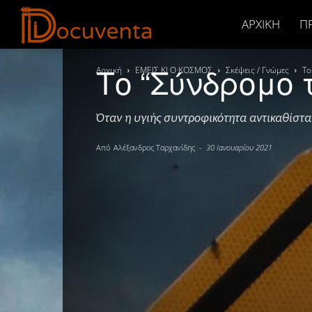
Docuventa
ΑΡΧΙΚΉ
Π
Το “Σύνδρομο 
Αρχική
ΕΜΕΙΣ ΚΙ Ο ΚΟΣΜΟΣ
Σκέψεις / Γνώμες
Το
Όταν η υγιής συντροφικότητα αντικαθίστα
Από
Αλέξανδρος Ταρχανίδης
-
30 Ιανουαρίου 2021