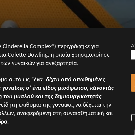
Α
 Cinderella Complex”) περιγράφηκε για
α Colette Dowling, η οποία χρησιμοποίησε
 των γυναικών για ανεξαρτησία.
ομο αυτό ως
“ένα δίχτυ από απωθημένες
ς γυναίκες σ’ ένα είδος μισόφωτου, κάνοντάς
 του μυαλού και της δημιουργικότητάς
νείδητη επιθυμία της γυναίκας να δέχεται την
άλλων, αναφερόμενη στη συναισθηματική και
δρα.