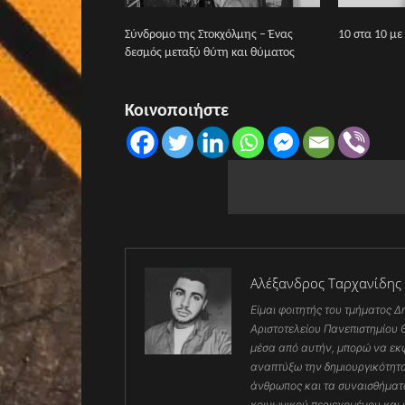
Σύνδρομο της Στοκχόλμης – Ένας
10 στα 10 με
δεσμός μεταξύ θύτη και θύματος
Κοινοποιήστε
Αλέξανδρος Ταρχανίδης
Είμαι φοιτητής του τμήματος 
Αριστοτελείου Πανεπιστημίου Θ
μέσα από αυτήν, μπορώ να εκ
αναπτύξω την δημιουργικότητα
άνθρωπος και τα συναισθήματα
κοινωνικού περιεχομένου και 