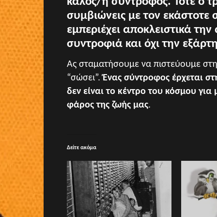
καλός/η σύντροφος. Τότε ο τ
συμβιώνεις με τον εκάστοτε σ
εμπεριέχει αποκλειστικά την
συντροφιά και όχι την εξάρτ
Ας σταματήσουμε να πιστεύουμε στην
“σώσει”.
Ένας σύντροφος έρχεται στ
δεν είναι το κέντρο του κόσμου για 
φάρος της ζωής μας
.
Δείτε ακόμα