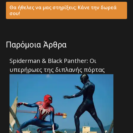
Θα ήθελες να μας στηρίξεις; Κάνε την δωρεά
σου!
Παρόμοια Άρθρα
Spiderman & Black Panther: Οι
υπερήρωες της διπλανής πόρτας