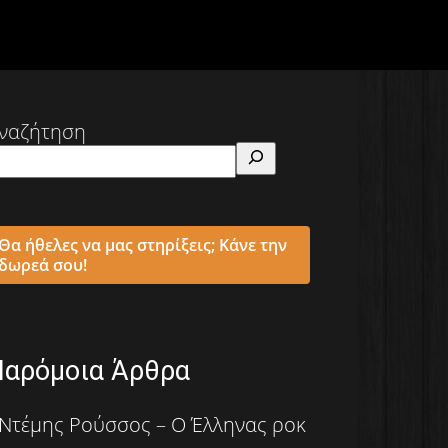
ναζήτηση
Θα ήθελες να μας στηρίξεις; Κάνε την
δωρεά σου!
Παρόμοια Άρθρα
Ντέμης Ρούσσος – Ο Έλληνας ροκ