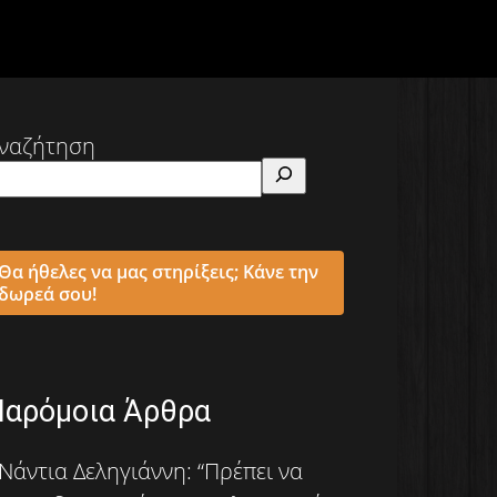
ναζήτηση
Θα ήθελες να μας στηρίξεις; Κάνε την
δωρεά σου!
Παρόμοια Άρθρα
Νάντια Δεληγιάννη: “Πρέπει να