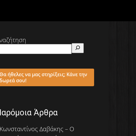
ναζήτηση
Θα ήθελες να μας στηρίξεις; Κάνε την
δωρεά σου!
Παρόμοια Άρθρα
Κωνσταντίνος Δαβάκης – Ο