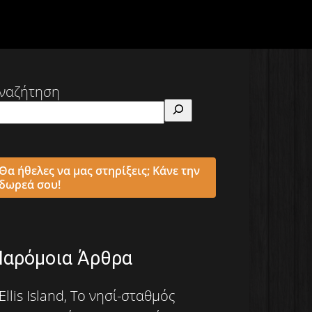
ναζήτηση
Θα ήθελες να μας στηρίξεις; Κάνε την
δωρεά σου!
Παρόμοια Άρθρα
Ellis Island, Το νησί-σταθμός