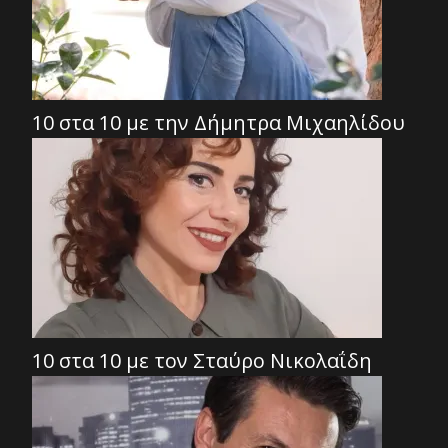
10 στα 10 με την Δήμητρα Μιχαηλίδου
10 στα 10 με τον Σταύρο Νικολαΐδη