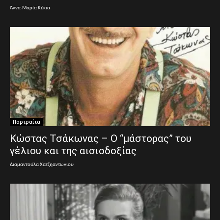
Άννα-Μαρία Κέκια
Πορτραίτα
Κώστας Τσάκωνας – Ο “μάστορας” του
γέλιου και της αισιοδοξίας
Διαμαντούλα Χατζηαντωνίου