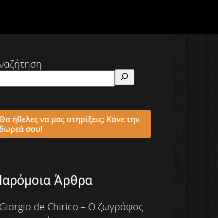
ναζήτηση
Θα ήθελες να μας στηρίξεις; Κάνε την
δωρεά σου!
Παρόμοια Άρθρα
Giorgio de Chirico – Ο ζωγράφος