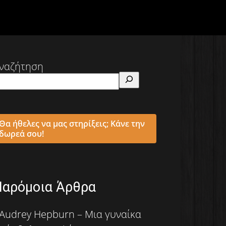
ναζήτηση
Θα ήθελες να μας στηρίξεις; Κάνε την
δωρεά σου!
Παρόμοια Άρθρα
Audrey Hepburn – Μια γυναίκα