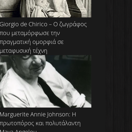
Giorgio de Chirico – Ο ζωγράφος
που μεταμόρφωσε την
πραγματική ομορφιά σε
μεταφυσική τέχνη
Marguerite Annie Johnson: Η
πρωτοπόρος και πολυτάλαντη
Maya Angelou