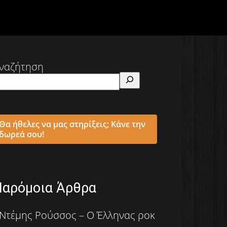
ναζήτηση
Θα ήθελες να μας στηρίξεις; Κάνε την
δωρεά σου!
Παρόμοια Άρθρα
Ντέμης Ρούσσος – Ο Έλληνας ροκ