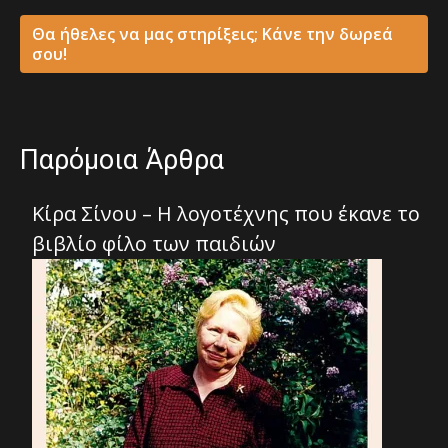
Θα ήθελες να μας στηρίξεις; Κάνε την δωρεά
σου!
Παρόμοια Άρθρα
Κίρα Σίνου – Η λογοτέχνης που έκανε το
βιβλίο φίλο των παιδιών