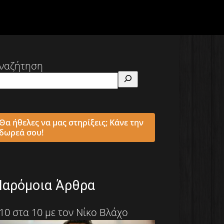
ναζήτηση
Θα ήθελες να μας στηρίξεις; Κάνε την
δωρεά σου!
Παρόμοια Άρθρα
10 στα 10 με τον Νίκο Βλάχο