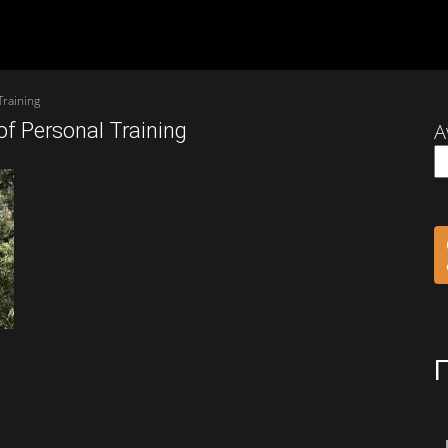
Training
of Personal Training
Α