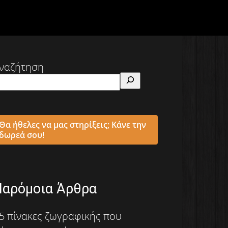
ναζήτηση
Θα ήθελες να μας στηρίξεις; Κάνε την
δωρεά σου!
Παρόμοια Άρθρα
5 πίνακες ζωγραφικής που