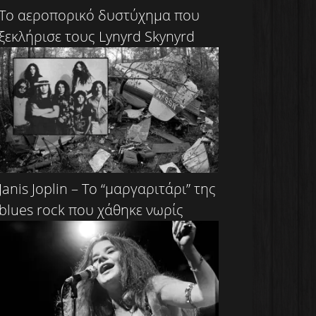
Το αεροπορικό δυστύχημα που
ξεκλήρισε τους Lynyrd Skynyrd
Janis Joplin – Το “μαργαριτάρι” της
blues rock που χάθηκε νωρίς