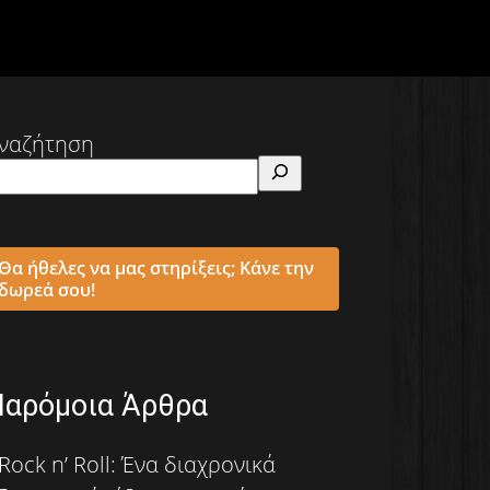
ναζήτηση
Θα ήθελες να μας στηρίξεις; Κάνε την
δωρεά σου!
Παρόμοια Άρθρα
Rock n’ Roll: Ένα διαχρονικά