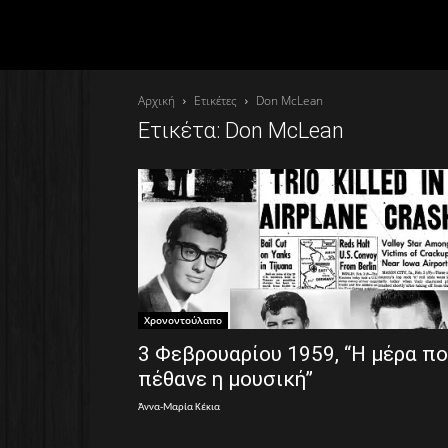
Αρχική
Ετικέτες
Don McLean
Ετικέτα: Don McLean
Χρονοντούλαπο
3 Φεβρουαρίου 1959, “Η μέρα π
πέθανε η μουσική”
Άννα-Μαρία Κέκια