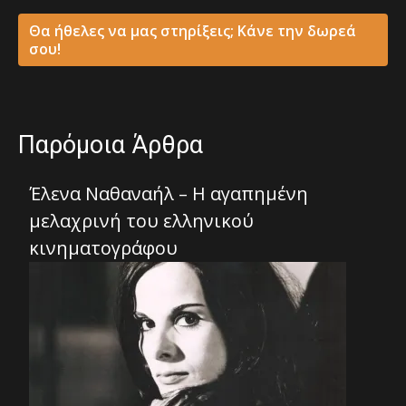
Θα ήθελες να μας στηρίξεις; Κάνε την δωρεά
σου!
Παρόμοια Άρθρα
Έλενα Ναθαναήλ – Η αγαπημένη
μελαχρινή του ελληνικού
κινηματογράφου