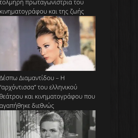
τολμηρή πρωταγωνίστρια του
κινηματογράφου και της ζωής
Δέσπω Διαμαντίδου – Η
“αρχόντισσα” του ελληνικού
θεάτρου και κινηματογράφου που
αγαπήθηκε διεθνώς