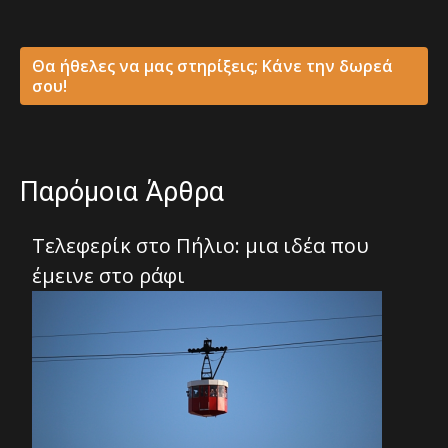
Θα ήθελες να μας στηρίξεις; Κάνε την δωρεά
σου!
Παρόμοια Άρθρα
Τελεφερίκ στο Πήλιο: μια ιδέα που
έμεινε στο ράφι