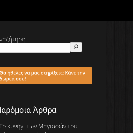
ναζήτηση
Θα ήθελες να μας στηρίξεις; Κάνε την
δωρεά σου!
Παρόμοια Άρθρα
Το κυνήγι των Μαγισσών του