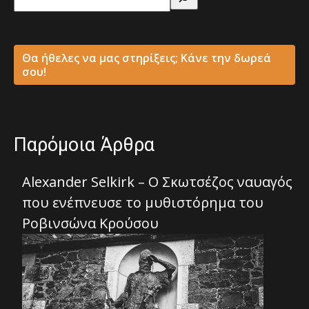
Θα ήθελες να μας στηρίξεις; Κάνε την δωρεά
σου!
Παρόμοια Άρθρα
Alexander Selkirk – Ο Σκωτσέζος ναυαγός
που ενέπνευσε το μυθιστόρημα του
Ροβινσώνα Κρούσου