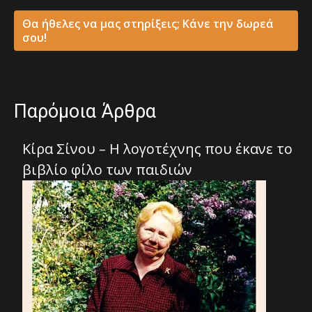
Θα ήθελες να μας στηρίξεις; Κάνε την δωρεά
σου!
Παρόμοια Άρθρα
Κίρα Σίνου – Η λογοτέχνης που έκανε το
βιβλίο φίλο των παιδιών