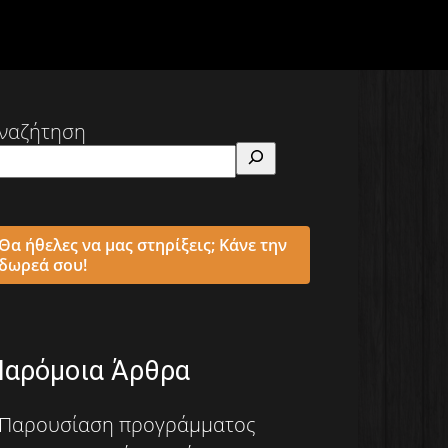
ναζήτηση
Θα ήθελες να μας στηρίξεις; Κάνε την
δωρεά σου!
Παρόμοια Άρθρα
Παρουσίαση προγράμματος