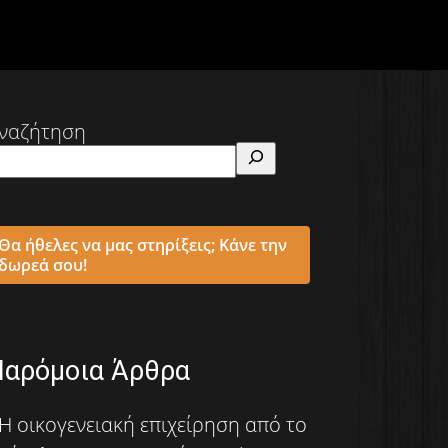
ναζήτηση
Θα ήθελες να μας στηρίξεις; Κάνε την
δωρεά σου!
Παρόμοια Άρθρα
Η οικογενειακή επιχείρηση από το